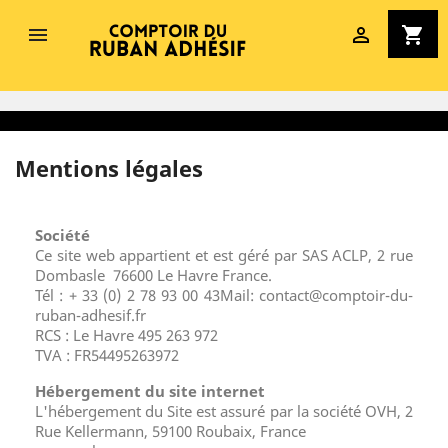


shopping_cart
Mentions légales
Société
Ce site web appartient et est géré par SAS ACLP, 2 rue
Dombasle 76600 Le Havre France.
Tél : + 33 (0) 2 78 93 00 43Mail: contact@comptoir-du-
ruban-adhesif.fr
RCS : Le Havre 495 263 972
TVA : FR54495263972
Hébergement du site internet
L'hébergement du Site est assuré par la société OVH, 2
Rue Kellermann, 59100 Roubaix, France