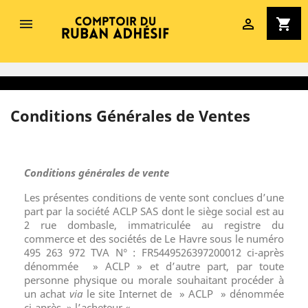


shopping_cart
Conditions Générales de Ventes
Conditions générales de vente
Les présentes conditions de vente sont conclues d’une
part par la société ACLP SAS dont le siège social est au
2 rue dombasle, immatriculée au registre du
commerce et des sociétés de Le Havre sous le numéro
495 263 972 TVA N° : FR5449526397200012 ci-après
dénommée » ACLP » et d’autre part, par toute
personne physique ou morale souhaitant procéder à
un achat
via
le site Internet de » ACLP » dénommée
ci-après » l’acheteur « .