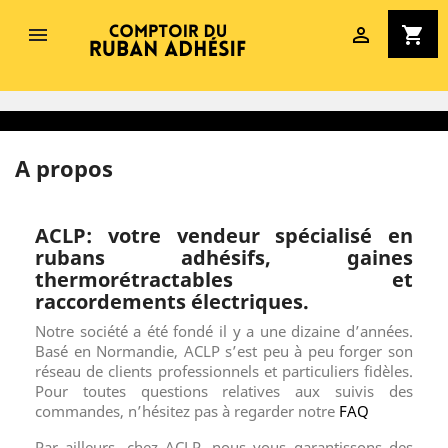


shopping_cart
A propos
ACLP: votre vendeur spécialisé en
rubans adhésifs, gaines
thermorétractables et
raccordements électriques.
Notre société a été fondé il y a une dizaine d’années.
Basé en Normandie, ACLP s’est peu à peu forger son
réseau de clients professionnels et particuliers fidèles.
Pour toutes questions relatives aux suivis des
commandes, n’hésitez pas à regarder notre
FAQ
Par ailleurs, chez ACLP, nous vous garantissons des