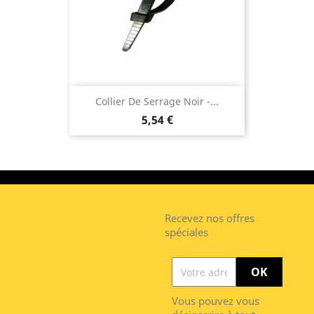
Collier De Serrage Noir -...
5,54 €
Recevez nos offres
spéciales
Vous pouvez vous