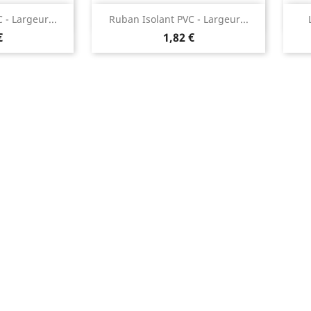
rapide
Aperçu rapide

 - Largeur...
Ruban Isolant PVC - Largeur...
€
1,82 €