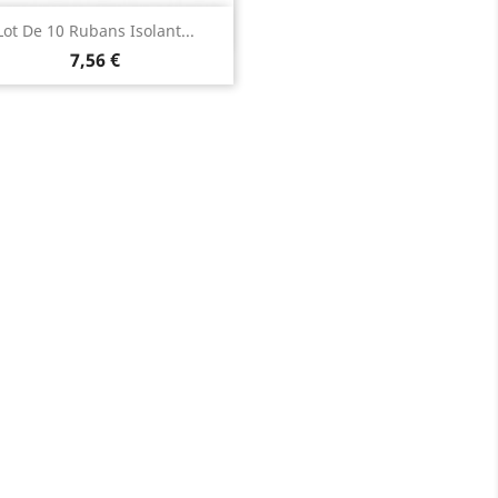
Aperçu rapide

Lot De 10 Rubans Isolant...
7,56 €