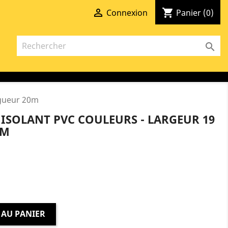

shopping_cart
Connexion
Panier
(0)

ngueur 20m
 ISOLANT PVC COULEURS - LARGEUR 19
0M
 AU PANIER