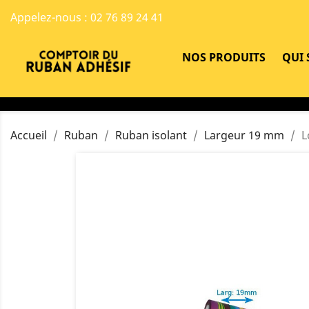
Appelez-nous :
02 76 89 24 41
NOS PRODUITS
QUI
Accueil
Ruban
Ruban isolant
Largeur 19 mm
L