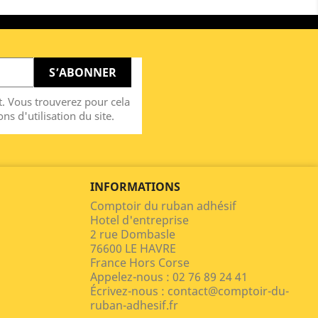
. Vous trouverez pour cela
ns d'utilisation du site.
INFORMATIONS
Comptoir du ruban adhésif
Hotel d'entreprise
2 rue Dombasle
76600 LE HAVRE
France Hors Corse
Appelez-nous :
02 76 89 24 41
Écrivez-nous :
contact@comptoir-du-
ruban-adhesif.fr