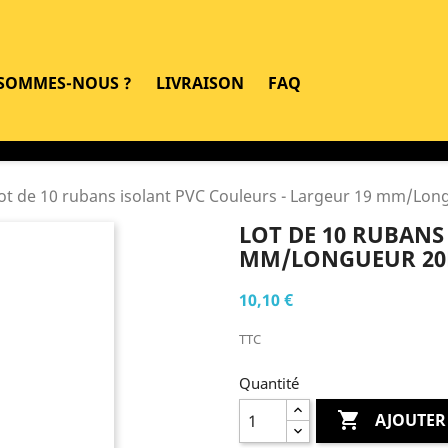
 SOMMES-NOUS ?
LIVRAISON
FAQ
ot de 10 rubans isolant PVC Couleurs - Largeur 19 mm/Lo
LOT DE 10 RUBANS
MM/LONGUEUR 2
10,10 €
TTC
Quantité

AJOUTER