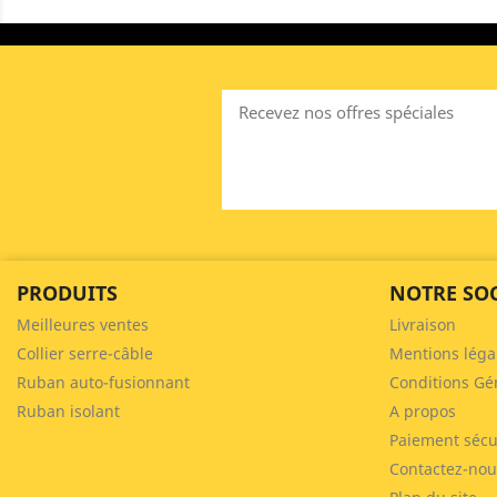
Recevez nos offres spéciales
PRODUITS
NOTRE SOC
Meilleures ventes
Livraison
Collier serre-câble
Mentions léga
Ruban auto-fusionnant
Conditions Gé
Ruban isolant
A propos
Paiement sécu
Contactez-nou