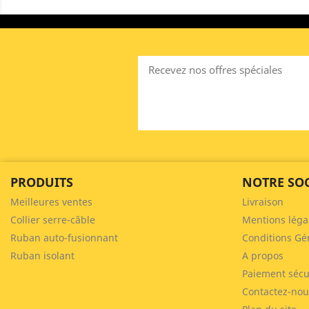
Recevez nos offres spéciales
PRODUITS
NOTRE SOC
Meilleures ventes
Livraison
Collier serre-câble
Mentions léga
Ruban auto-fusionnant
Conditions Gé
Ruban isolant
A propos
Paiement sécu
Contactez-nou