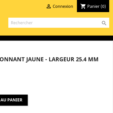

shopping_cart
Connexion
Panier
(0)

ONNANT JAUNE - LARGEUR 25.4 MM
 AU PANIER