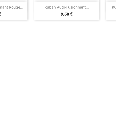
rapide
Aperçu rapide

nant Rouge...
Ruban Auto-Fusionnant...
Ru
€
9,60 €