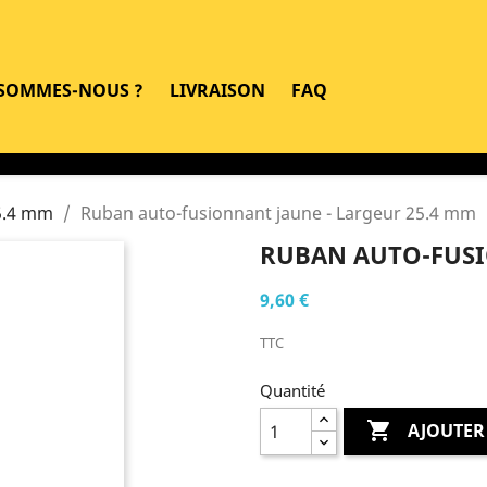
 SOMMES-NOUS ?
LIVRAISON
FAQ
5.4 mm
Ruban auto-fusionnant jaune - Largeur 25.4 mm
RUBAN AUTO-FUSI
9,60 €
TTC
Quantité

AJOUTER