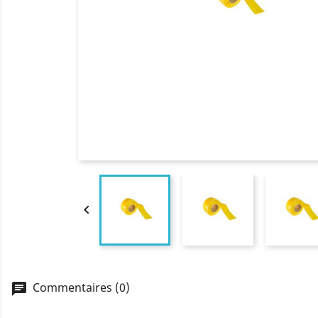

Commentaires (0)
chat