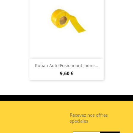
Ruban Auto-Fusionnant Jaune...
9,60 €
Recevez nos offres
spéciales