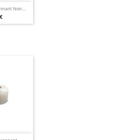
rapide
nant Noir...
 €
rapide