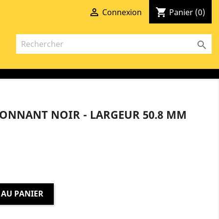

shopping_cart
Connexion
Panier
(0)

ONNANT NOIR - LARGEUR 50.8 MM
 AU PANIER