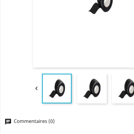

Commentaires (0)
chat