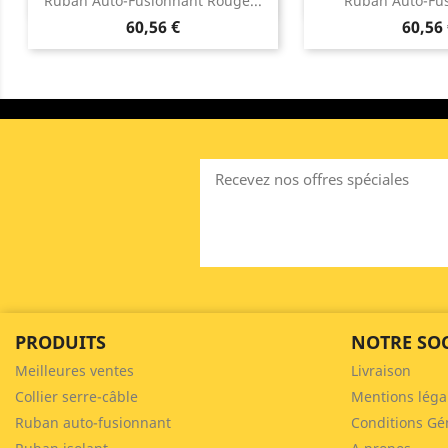


Ruban Auto-Fusionnant Rouge...
Ruban Auto-Fus
60,56 €
60,56
Recevez nos offres spéciales
PRODUITS
NOTRE SOC
Meilleures ventes
Livraison
Collier serre-câble
Mentions léga
Ruban auto-fusionnant
Conditions Gé