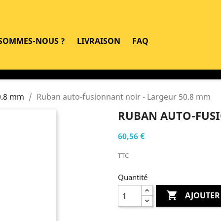
 SOMMES-NOUS ?
LIVRAISON
FAQ
0.8 mm
Ruban auto-fusionnant noir - Largeur 50.8 mm
RUBAN AUTO-FUSI
60,56 €
TTC
Quantité

AJOUTER