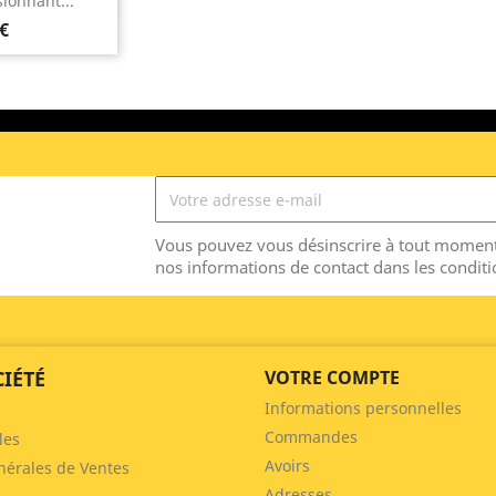
ionnant...
 €
Vous pouvez vous désinscrire à tout moment
nos informations de contact dans les conditio
IÉTÉ
VOTRE COMPTE
Informations personnelles
Commandes
les
Avoirs
nérales de Ventes
Adresses