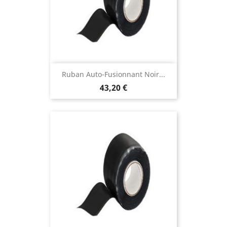
Ruban Auto-Fusionnant Noir...
43,20 €