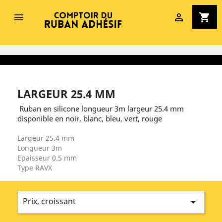


shopping_cart
LARGEUR 25.4 MM
Ruban en silicone longueur 3m largeur 25.4 mm
disponible en noir, blanc, bleu, vert, rouge
Largeur 25.4 mm
Longueur 3m
Epaisseur 0.5 mm
Type RAVX
Prix, croissant
