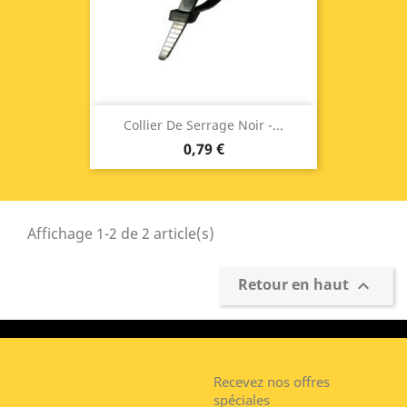
Collier De Serrage Noir -...
0,79 €
Affichage 1-2 de 2 article(s)
Retour en haut

Recevez nos offres
spéciales