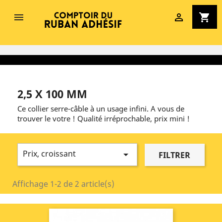


shopping_cart
2,5 X 100 MM
Ce collier serre-câble à un usage infini. A vous de
trouver le votre ! Qualité irréprochable, prix mini !
Prix, croissant

FILTRER
Affichage 1-2 de 2 article(s)